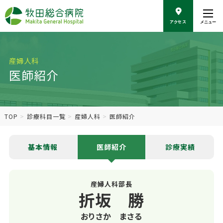
こ
の
アクセス
メニュー
ペ
ー
ジ
の
産婦人科
本
医師紹介
文
へ
移
動
TOP
診療科目一覧
産婦人科
医師紹介
基本情報
医師紹介
診療実績
産婦人科部長
折坂 勝
おりさか まさる