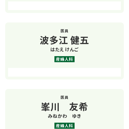
医員
波多江 健五
はたえ けんご
産婦人科
医員
峯川 友希
みねかわ ゆき
産婦人科