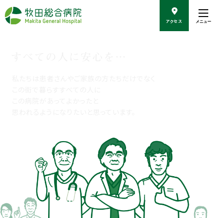
こ
の
アクセス
メニュー
ペ
ー
ジ
の
本
文
私たちは患者さんやご家族の方たちだけでなく
へ
この街で暮らすすべての人に
移
この病院があってよかったと
動
思われるようになりたいと思っています。