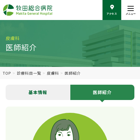
こ
の
アクセス
メニュー
ペ
ー
ジ
の
皮膚科
本
医師紹介
文
へ
移
動
TOP
診療科目一覧
皮膚科
医師紹介
基本情報
医師紹介