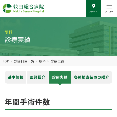
こ
の
アクセス
メニュー
ペ
ー
ジ
の
眼科
本
診療実績
文
へ
移
動
TOP
診療科目一覧
眼科
診療実績
基本情報
医師紹介
診療実績
各種検査装置の紹介
年間手術件数