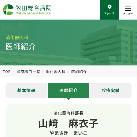
こ
の
アクセス
メニュー
ペ
ー
ジ
の
消化器内科
本
医師紹介
文
へ
移
動
TOP
診療科目一覧
消化器内科
医師紹介
基本情報
医師紹介
診療実績
消化器内科部長
山﨑 麻衣子
やまさき まいこ