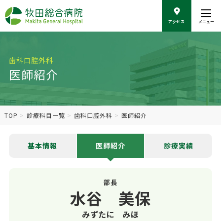
こ
の
アクセス
メニュー
ペ
ー
ジ
の
歯科口腔外科
本
医師紹介
文
へ
移
動
TOP
診療科目一覧
歯科口腔外科
医師紹介
基本情報
医師紹介
診療実績
部長
水谷 美保
みずたに みほ