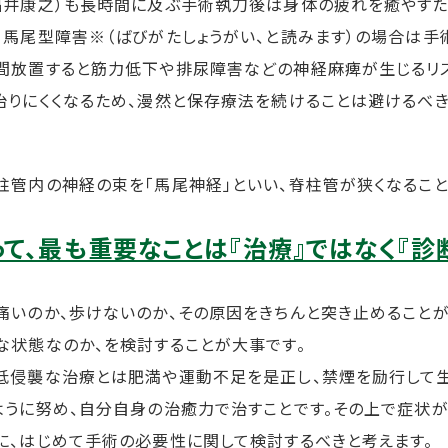
福井康之）も長時間に及ぶ手術執刀後は身体の疲れを癒やすた
、馬尾型障害※（ばびがたしょうがい、と読みます）の場合は手
間放置すると筋力低下や排尿障害などの神経麻痺が生じるリス
治りにくくなるため、漫然と保存療法を続けることは避けるべ
柱管内の神経の束を「馬尾神経」といい、脊柱管が狭くなるこ
って、最も重要なことは『治療』ではなく『診断
痛いのか、歩けないのか、その原因をきちんと突き止めること
な状態なのか、を検討することが大事です。
低侵襲な治療とは肥満や運動不足を是正し、禁煙を励行して生活習
ように努め、自分自身の治癒力で治すことです。その上で症状
に、はじめて手術の必要性に関して検討するべきと考えます。