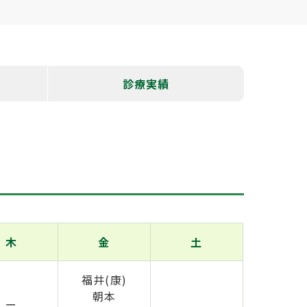
診療実績
木
金
土
福井(康)
朝本
ー