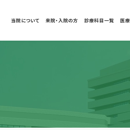
こ
の
ペ
当院について
来院・入院の方
診療科目一覧
医
ー
ジ
の
本
文
へ
移
動