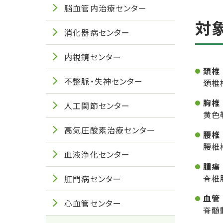
脳血管内治療センター
対
消化器病センター
内視鏡センター
頚椎
不整脈・失神センター
頚椎
胸椎
人工関節センター
黄色
高気圧酸素治療センター
腰椎
腰椎
血液浄化センター
腫瘍
脊椎
肛門病センター
血管
心血管センター
脊髄