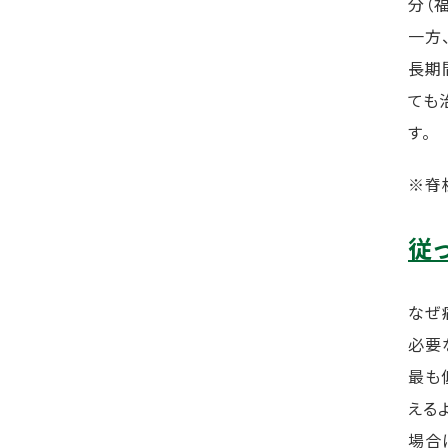
分（
一方
長期
ても
す。
※脊
従
なぜ
必要
最も
える
場合