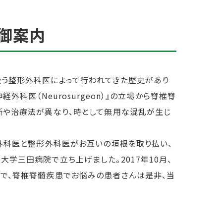
御案内
う整形外科医によって行われてきた歴史があり
科医（Neurosurgeon）』の立場から脊椎脊
断や治療法が異なり、時として無用な混乱が生じ
経外科医と整形外科医がお互いの垣根を取り払い、
学三田病院で立ち上げました。2017年10月、
で、脊椎脊髄疾患でお悩みの患者さんは是非、当