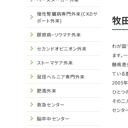
慢性腎臓病専門外来(CKDサ
牧
ポート外来)
膠原病・リウマチ外来
わが国
セカンドオピニオン外来
ます。
ストーマケア外来
髄疾患
ている
鼠径ヘルニア専門外来
200
肥満外来
ひとつ
その二
救急センター
センタ
脳卒中センター