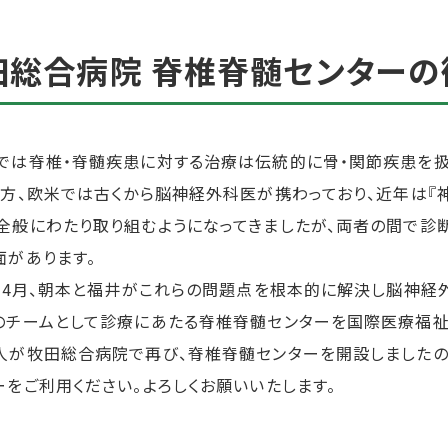
田総合病院 脊椎脊髄センターの
では脊椎・脊髄疾患に対する治療は伝統的に骨・関節疾患を扱
一方、欧米では古くから脳神経外科医が携わっており、近年は『神経外
全般にわたり取り組むようになってきましたが、両者の間で診
面があります。
5年4月、朝本と福井がこれらの問題点を根本的に解決し脳神
のチームとして診療にあたる脊椎脊髄センターを国際医療福祉大
人が牧田総合病院で再び、脊椎脊髄センターを開設しましたの
ーをご利用ください。よろしくお願いいたします。