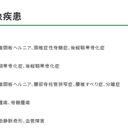
象疾患
椎間板ヘルニア、頚椎症性脊髄症、後縦靱帯骨化症
靱帯骨化症、後縦靱帯骨化症
椎間板ヘルニア、腰部脊柱管狭窄症、腰椎すべり症、分離症
腫瘍、脊髄腫瘍
動静脈奇形、血管障害