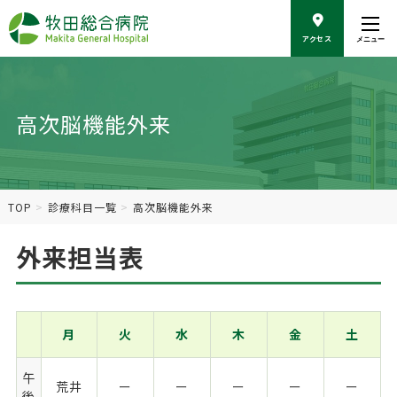
こ
の
アクセス
メニュー
ペ
ー
ジ
の
高次脳機能外来
本
文
へ
移
動
TOP
診療科目一覧
高次脳機能外来
外来担当表
月
火
水
木
金
土
午
荒井
ー
ー
ー
ー
ー
後