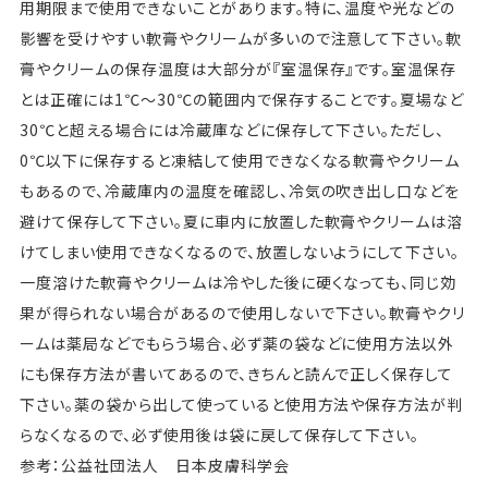
用期限まで使用できないことがあります。特に、温度や光などの
影響を受けやすい軟膏やクリームが多いので注意して下さい。軟
膏やクリームの保存温度は大部分が『室温保存』です。室温保存
とは正確には1℃～30℃の範囲内で保存することです。夏場など
30℃と超える場合には冷蔵庫などに保存して下さい。ただし、
0℃以下に保存すると凍結して使用できなくなる軟膏やクリーム
もあるので、冷蔵庫内の温度を確認し、冷気の吹き出し口などを
避けて保存して下さい。夏に車内に放置した軟膏やクリームは溶
けてしまい使用できなくなるので、放置しないようにして下さい。
一度溶けた軟膏やクリームは冷やした後に硬くなっても、同じ効
果が得られない場合があるので使用しないで下さい。軟膏やクリ
ームは薬局などでもらう場合、必ず薬の袋などに使用方法以外
にも保存方法が書いてあるので、きちんと読んで正しく保存して
下さい。薬の袋から出して使っていると使用方法や保存方法が判
らなくなるので、必ず使用後は袋に戻して保存して下さい。
参考：公益社団法人 日本皮膚科学会