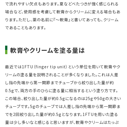
で流れやすい欠点もあります。夏などべたつきが強く感じられる
場合など、使用感を考慮して軟膏からクリームに変える場合もあ
ります。ただし、薬の名前に『～軟膏』と書いてあっても、クリーム
であることもあります。
軟膏やクリームを塗る量は
最近では1FTU（finger tip unit）という単位を用いて軟膏やク
リームの塗る量を説明されることが多くなりました。これは人差
し指の先端から第一関節までチューブから絞り出した量が約
0.5gで、両方の手のひらに塗る量に相当するという塗り方です。
この場合、絞り出した量が約0.5gになるのは25gや50gの大きい
チューブです。5gのチューブでは人差し指の先端から第一関節ま
でを2回絞り出した量が約0.5gとなります。1FTUを用いた塗る
量は少し多いなと感じると思いますが、軟膏やクリームはたっぷ