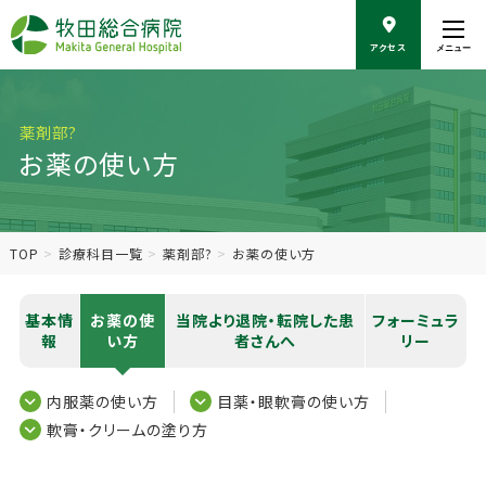
こ
の
アクセス
メニュー
ペ
ー
ジ
の
薬剤部?
本
お薬の使い方
文
へ
移
動
TOP
診療科目一覧
薬剤部?
お薬の使い方
基本情
お薬の使
当院より退院・転院した患
フォーミュラ
報
い方
者さんへ
リー
内服薬の使い方
目薬・眼軟膏の使い方
軟膏・クリームの塗り方