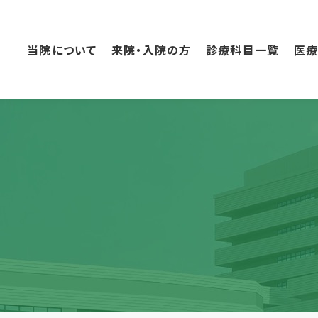
こ
の
ペ
当院について
来院・入院の方
診療科目一覧
医
ー
ジ
の
本
文
へ
移
動