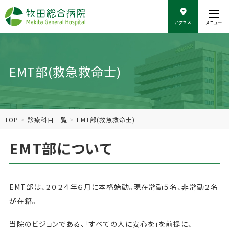
こ
の
アクセス
メニュー
ペ
ー
ジ
の
EMT部(救急救命士)
本
文
へ
移
動
TOP
診療科目一覧
EMT部(救急救命士)
EMT部について
EMT部は、２０２４年６月に本格始動。現在常勤５名、非常勤２名
が在籍。
当院のビジョンである、「すべての人に安心を」を前提に、