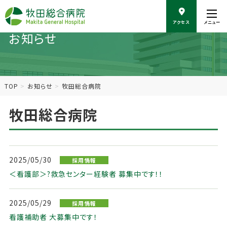
こ
の
アクセス
メニュー
ペ
お知らせ
ー
ジ
の
本
文
TOP
お知らせ
牧田総合病院
へ
移
牧田総合病院
動
2025/05/30
採用情報
＜看護部＞?救急センター経験者 募集中です！！
2025/05/29
採用情報
看護補助者 大募集中です！