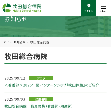
こ
の
アクセス
メニュー
ペ
お知らせ
ー
ジ
の
本
文
TOP
お知らせ
牧田総合病院
へ
移
牧田総合病院
動
2025/09/12
ブログ
＜看護部＞2025年夏 インターンシップ『牧田体験』のご紹介
2025/09/03
採用情報
牧田総合病院 職員募集（看護師・助産師）