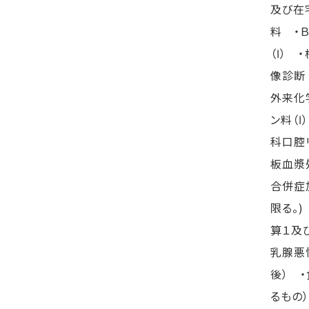
及び在
料 ・
（Ⅰ）
像診断
外来化
ン料（
科口腔
板血漿
合併症
限る。
算１及
乳腺悪
後） 
るもの