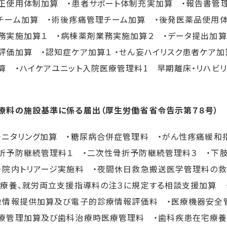
正使用体制加算 ・患者サポート体制充実加算 ・報告書管理
チーム加算 ・術後疼痛管理チーム加算 ・後発医薬品使用体
務実施加算１ ・病棟薬剤業務実施加算２ ・データ提出加
評価加算 ・認知症ケア加算１ ・せん妄ハイリスク患者ケア
算 ・ハイケアユニット入院医療管理料1 早期離床・リハビ
療料の施設基準に係る届出（厚生労働省省令告示第７８号）
モニタリング加算 ・糖尿病合併症管理料 ・がん性疼痛緩和
折予防継続管理料１ ・二次性骨折予防継続管理料３ ・下
・院内トリアージ実施料 ・夜間休日救急搬送医学管理料の
・療養、就労両立支援指導料の注３に規定する相談支援加算 
像情報提供加算及び電子的診療情報評価料 ・医療機器安全
療管理加算及び歯科治療時医療管理料 ・歯科疾患在宅療養