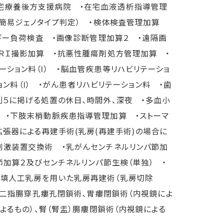
宅療養後方支援病院 ・在宅血液透析指導管理
（簡易ジェノタイプ判定） ・検体検査管理加算
ルギー負荷検査 ・画像診断管理加算２ ・遠隔画
ＭＲＩ撮影加算 ・抗悪性腫瘍剤処方管理加算 ・
ション料（Ⅰ） ・脳血管疾患等リハビリテーショ
ョン料（Ⅰ） ・がん患者リハビリテーション料 ・歯
則５に掲げる処置の休日、時間外、深夜 ・多血小
 ・下肢末梢動脈疾患指導管理加算 ・ストーマ
拡張器による再建手術(乳房(再建手術)の場合に
刺激装置交換術 ・乳がんセンチネルリンパ節加
節加算２及びセンチネルリンパ節生検（単独） ・
充填人工乳房を用いた乳房再建術（乳房切除
、十二指腸穿孔瘻孔閉鎖術、胃瘻閉鎖術（内視鏡によ
よるもの）、腎（腎盂）腸瘻閉鎖術（内視鏡による