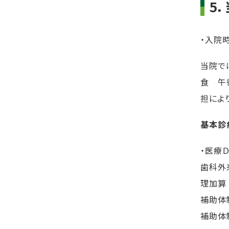
5
・入院
当院で
食 午
担によ
基本診
・医療
歯科外
理加算
補助体
補助体