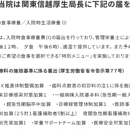
．当院は関東信越厚生局長に下記の届を
時食事療養／入院時生活療養（Ⅰ）
は、入院時食事療養費(Ⅰ)の届出を行っており、管理栄養士に
後１２時、 夕食 午後６時）、適温で提供しています。 また
りご希望の食事を選択できる「特別メニュー」を実施しておりま
療料の施設基準に係る届出（厚生労働省省令告示第７７号）
ＤＸ推進体制整備加算 ・歯科点数表の初診料の注１に係る施
来診療感染対策加算１ ・一般病棟入院基本料（急性期一般入
 ・超急性期脳卒中加算 ・診療録管理体制加算１ ・医師事
制加算（２５対１看護補助者5割以上） 夜間急性期看護補助
制充実加算1 ・栄養サポートチーム加算 ・医療安全対策加