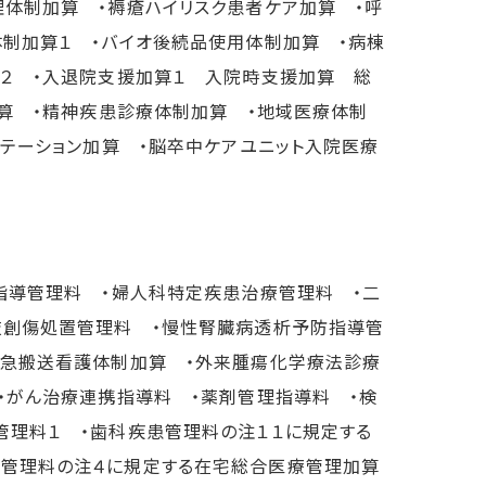
体制加算 ・褥瘡ハイリスク患者ケア加算 ・呼
制加算１ ・バイオ後続品使用体制加算 ・病棟
算２ ・入退院支援加算１ 入院時支援加算 総
加算 ・精神疾患診療体制加算 ・地域医療体制
リテーション加算 ・脳卒中ケアユニット入院医療
指導管理料 ・婦人科特定疾患治療管理料 ・二
肢創傷処置管理料 ・慢性腎臓病透析予防指導管
救急搬送看護体制加算 ・外来腫瘍化学療法診療
・がん治療連携指導料 ・薬剤管理指導料 ・検
管理料１ ・歯科疾患管理料の注１１に規定する
管理料の注４に規定する在宅総合医療管理加算