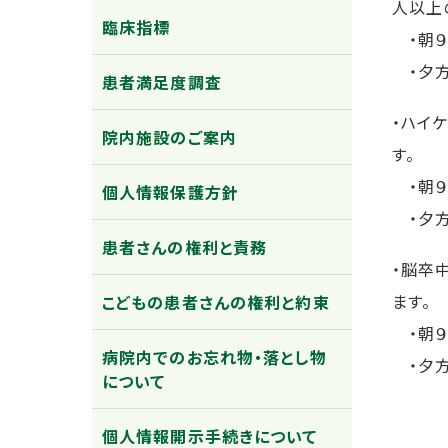
人以上
臨床指標
・朝９
・夕方
患者満足度調査
・ハイ
院内施設のご案内
す。
・朝９
個人情報保護方針
・夕方
患者さんの権利と責務
・脳卒
ます。
こどもの患者さんの権利と約束
・朝９
病院内でのお忘れ物・落とし物
・夕方
について
個人情報開示手続きについて