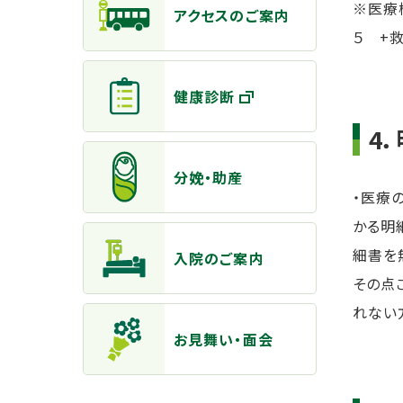
※医療
アクセスのご案内
５ +
健康診断
4
分娩・助産
・医療
かる明
細書を
入院のご案内
その点
れない
お見舞い・面会