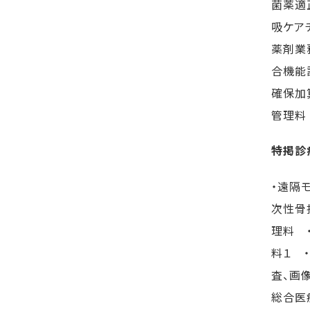
菌薬適
吸ケア
薬剤業
合機能
確保加
管理料
特掲診
・遠隔
次性骨
理料 
料１ 
査、画
総合医