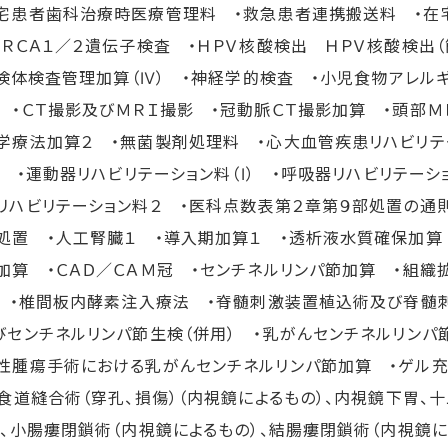
宅患者歯科治療時医療管理料 ・救急患者連携搬送料 ・在
ＢＲＣＡ１／２遺伝子検査 ・ＨＰＶ核酸検出 ＨＰＶ核酸検出
 ・検体検査管理加算（Ⅳ） ・神経学的検査 ・小児食物アレ
 ・ＣＴ撮影及びＭＲＩ撮影 ・冠動脈ＣＴ撮影加算 ・頭部
学療法加算２ ・無菌製剤処理料 ・心大血管疾患リハビリテー
Ⅰ） ・運動器リハビリテーション料（Ⅰ） ・呼吸器リハビリテーシ
リハビリテーション料２ ・医科点数表第２章第９部処置の通
処置 ・人工腎臓１ ・導入期加算１ ・透析液水質確保加算
加算 ・ＣＡＤ／ＣＡＭ冠 ・センチネルリンパ節加算 ・組織
) ・椎間板内酵素注入療法 ・脊髄刺激装置植込術及び脊髄
びセンチネルリンパ節生検（併用） ・乳がんセンチネルリンパ
性腫瘍手術における乳がんセンチネルリンパ節加算 ・ゲル
・食道縫合術（穿孔、損傷）（内視鏡によるもの）、内視鏡下胃
）、小腸瘻閉鎖術（内視鏡によるもの）、結腸瘻閉鎖術（内視鏡に