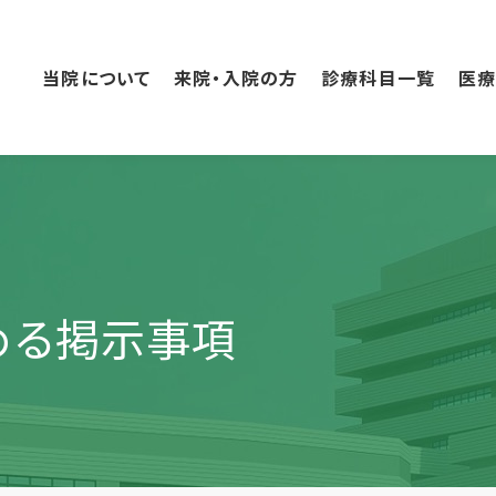
こ
の
ペ
当院について
来院・入院の方
診療科目一覧
医
ー
ジ
の
本
文
へ
移
動
める掲示事項