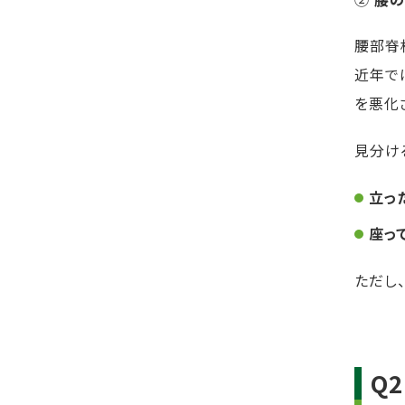
腰部脊
近年で
を悪化
見分け
立っ
座っ
ただし
Q