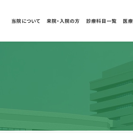
こ
の
ペ
当院について
来院・入院の方
診療科目一覧
医
ー
ジ
の
本
文
へ
移
動