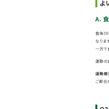
よ
A.
食
食後3
なりま
一方で
運動の
運動療
ご都合
Q3