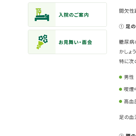
間欠性
入院のご案内
①
足の
糖尿病
お見舞い・面会
かしょう
特に次
男性
喫煙
高血
足の血
②
腰