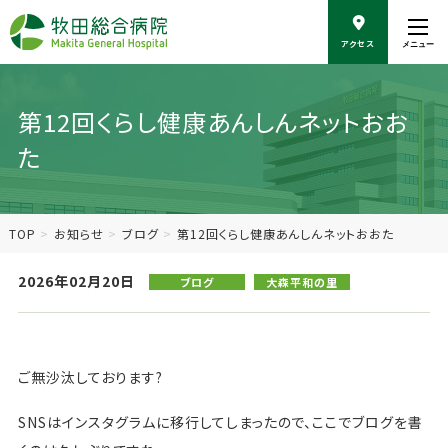
こ
の
アクセス
メニュー
ペ
ー
ジ
の
第12回くらし健康あんしんネットおお
本
た
文
へ
移
動
TOP
お知らせ
ブログ
第12回くらし健康あんしんネットおおた
2026年02月20日
ブログ
大森平和の里
ご無沙汰しております?
SNSはインスタグラムに移行してしまったので、ここでブログを書