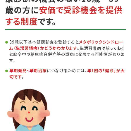
歳の方に
安価で受診機会を提供
する制度
です。
39歳以下基本健康診査を受診すると
メタボリックシンドロー
ム（生活習慣病）かどうかわかります
。生活習慣病は放っておく
と脳卒中や糖尿病合併症等の重病に発展する可能性がありま
す。
早期発見・早期治療
につなげるためには、
年1回の「健診」が大
切です
。