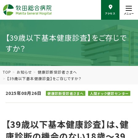
こ
の
アクセス
メニュー
ペ
ー
ジ
の
【39歳以下基本健康診査】をご存じで
本
すか？
文
へ
移
動
TOP
お知らせ
健康診断受診者さまへ
【39歳以下基本健康診査】をご存じですか？
2025年08月26日
健康診断受診者さまへ
人間ドック健診センター
【39歳以下基本健康診査】は、健
康診断の機会のない18歳～39