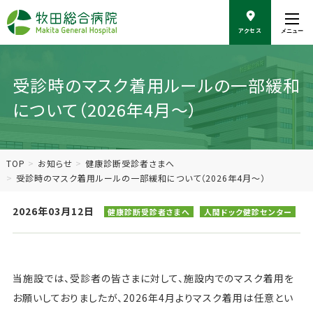
こ
の
アクセス
メニュー
ペ
ー
ジ
の
受診時のマスク着用ルールの一部緩和
本
について（2026年4月～）
文
へ
移
動
TOP
お知らせ
健康診断受診者さまへ
受診時のマスク着用ルールの一部緩和について（2026年4月～）
2026年03月12日
健康診断受診者さまへ
人間ドック健診センター
当施設では、受診者の皆さまに対して、施設内でのマスク着用を
お願いしておりましたが、2026年4月よりマスク着用は任意とい