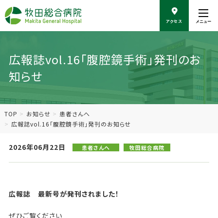
こ
の
アクセス
メニュー
ペ
ー
ジ
の
広報誌vol.16「腹腔鏡手術」発刊のお
本
知らせ
文
へ
移
動
TOP
お知らせ
患者さんへ
広報誌vol.16「腹腔鏡手術」発刊のお知らせ
2026年06月22日
患者さんへ
牧田総合病院
広報誌 最新号が発刊されました！
ぜひご覧ください