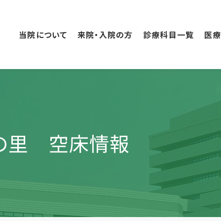
こ
の
ペ
当院について
来院・入院の方
診療科目一覧
医
ー
ジ
の
本
文
へ
移
動
和の里 空床情報