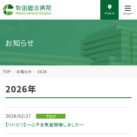
こ
の
アクセス
メニュー
ペ
ー
ジ
の
お知らせ
本
文
へ
移
動
TOP
お知らせ
2026
2026年
2026/02/27
ブログ
【リハビリ】～心不全教室開催しました～