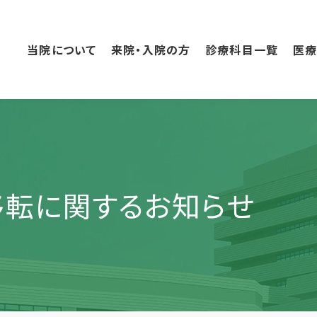
こ
の
ペ
当院について
来院・入院の方
診療科目一覧
医
ー
ジ
の
本
文
へ
移
動
移転に関するお知らせ