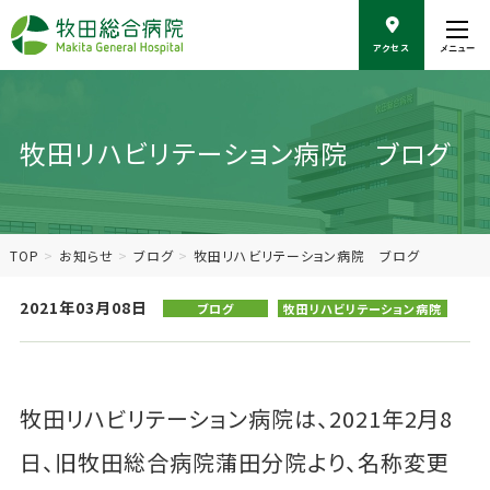
こ
の
アクセス
メニュー
ペ
ー
ジ
の
牧田リハビリテーション病院 ブログ
本
文
へ
移
動
TOP
お知らせ
ブログ
牧田リハビリテーション病院 ブログ
2021年03月08日
ブログ
牧田リハビリテーション病院
牧田リハビリテーション病院は、2021年2月8
日、旧牧田総合病院蒲田分院より、名称変更