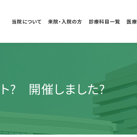
こ
の
ペ
当院について
来院・入院の方
診療科目一覧
医
ー
ジ
の
本
文
へ
移
動
ト? 開催しました?