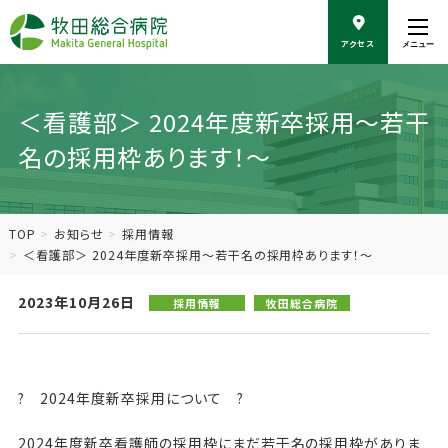
こ
の
アクセス
メニュー
ペ
ー
ジ
の
＜看護部＞ 2024年度新卒採用～若干
本
名の採用枠あります！～
文
へ
移
動
TOP
お知らせ
採用情報
＜看護部＞ 2024年度新卒採用～若干名の採用枠あります！～
2023年10月26日
採用情報
牧田総合病院
? 2024年度新卒採用について ?
2024年度新卒看護師の採用枠にまだ若干名の採用枠がありま