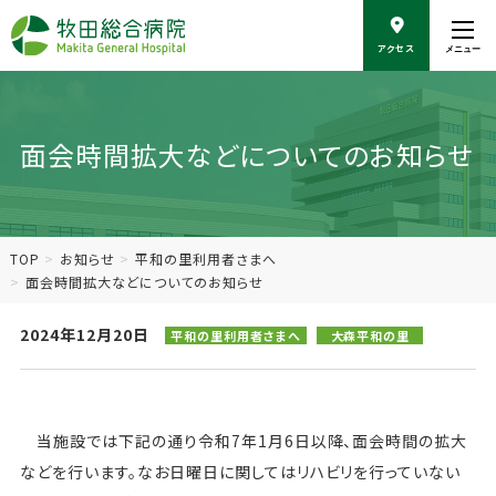
こ
の
アクセス
メニュー
ペ
ー
ジ
の
面会時間拡大などについてのお知らせ
本
文
へ
移
動
TOP
お知らせ
平和の里利用者さまへ
面会時間拡大などについてのお知らせ
2024年12月20日
平和の里利用者さまへ
大森平和の里
当施設では下記の通り令和7年1月6日以降、面会時間の拡大
などを行います。なお日曜日に関してはリハビリを行っていない