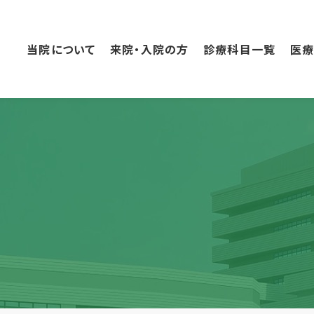
こ
の
ペ
当院について
来院・入院の方
診療科目一覧
医
ー
ジ
の
本
文
へ
移
動