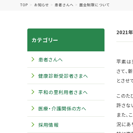
TOP
お知らせ
患者さんへ
面会制限について
2021
カテゴリー
患者さんへ
平素は
さて、
健康診断受診者さまへ
とさせ
平和の里利用者さまへ
このた
許さな
医療・介護関係の方へ
また、
況にあ
採用情報