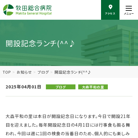
こ
の
アクセス
メニュー
ペ
ー
ジ
の
開設記念ランチ(^^♪
本
文
へ
移
動
TOP
お知らせ
ブログ
開設記念ランチ(^^♪
2025年04月01日
ブログ
大森平和の里
大森平和の里は本日が開設記念日になります。今日で開設21年
目を迎えました。毎年開設記念日の4月1日には行事食も振る舞
われ、今回は週に1回の検食の当番日のため、個人的にも楽しみ