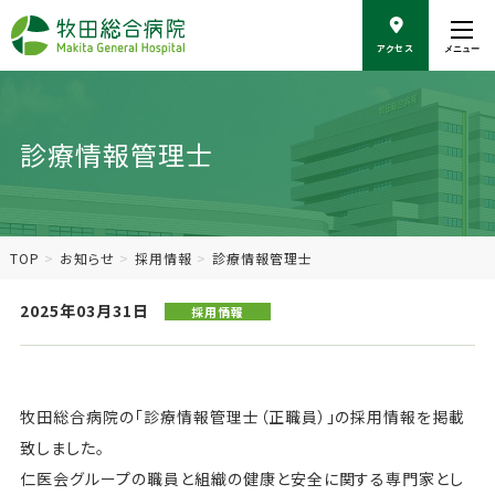
こ
の
アクセス
メニュー
ペ
ー
ジ
の
診療情報管理士
本
文
へ
移
動
TOP
お知らせ
採用情報
診療情報管理士
2025年03月31日
採用情報
牧田総合病院の「診療情報管理士（正職員）」の採用情報を掲載
致しました。
仁医会グループの職員と組織の健康と安全に関する専門家とし