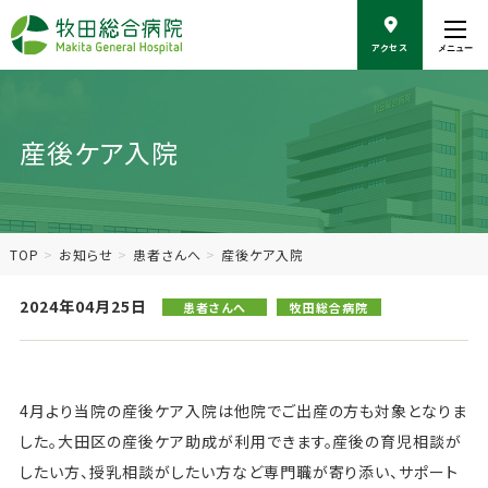
こ
の
アクセス
メニュー
ペ
ー
ジ
の
産後ケア入院
本
文
へ
移
動
TOP
お知らせ
患者さんへ
産後ケア入院
2024年04月25日
患者さんへ
牧田総合病院
4月より当院の産後ケア入院は他院でご出産の方も対象となりま
した。大田区の産後ケア助成が利用できます。産後の育児相談が
したい方、授乳相談がしたい方など専門職が寄り添い、サポート