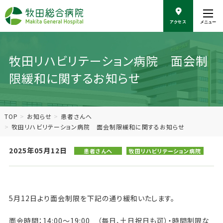
こ
の
アクセス
メニュー
ペ
ー
ジ
の
牧田リハビリテーション病院 面会制
本
限緩和に関するお知らせ
文
へ
移
動
TOP
お知らせ
患者さんへ
牧田リハビリテーション病院 面会制限緩和に関するお知らせ
2025年05月12日
患者さんへ
牧田リハビリテーション病院
5月12日より面会制限を下記の通り緩和いたします。
面会時間：14:00～19:00 （毎日、土日祝日も可）・時間制限な