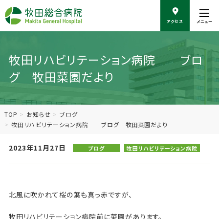
こ
の
アクセス
メニュー
ペ
ー
ジ
の
牧田リハビリテーション病院 ブロ
本
グ 牧田菜園だより
文
へ
移
動
TOP
お知らせ
ブログ
牧田リハビリテーション病院 ブログ 牧田菜園だより
2023年11月27日
ブログ
牧田リハビリテーション病院
北風に吹かれて桜の葉も真っ赤ですが、
牧田リハビリテーション病院前に菜園があります。