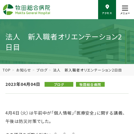
こ
の
アクセス
メニュー
ペ
ー
ジ
の
法人 新入職者オリエンテーション2
本
日目
文
へ
移
動
TOP
お知らせ
ブログ
法人 新入職者オリエンテーション2日目
2023年04月04日
ブログ
牧田総合病院
4月4日（火）は午前中が「個人情報」「医療安全」に関する講義、
午後は防災対策でした。