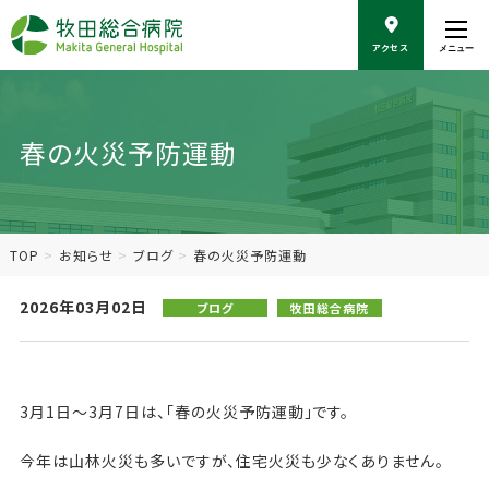
こ
の
アクセス
メニュー
ペ
ー
ジ
の
春の火災予防運動
本
文
へ
移
動
TOP
お知らせ
ブログ
春の火災予防運動
2026年03月02日
ブログ
牧田総合病院
3月1日～3月7日は、「春の火災予防運動」です。
今年は山林火災も多いですが、住宅火災も少なくありません。