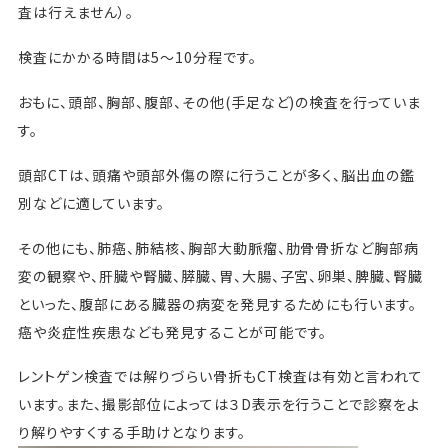
査は行えません）。
検査にかかる時間は5～10分程です。
おもに、頭部、胸部、腹部、その他(手足など)の検査を行っていま
す。
頭部CTは、頭痛や頭部外傷の際に行うことが多く、脳出血の鑑
別などに適しています。
その他にも、肺癌、肺結核、胸部大動脈瘤、肋骨骨折など胸部病
変の観察や、肝臓や腎臓、膵臓、胃、大腸、子宮、卵巣、脾臓、腎臓
といった、腹部にある臓器の病変を発見するためにも行います。
癌や炎症性疾患なども発見することが可能です。
レントゲン検査では解りづらい骨折もCT検査は有効と言われて
います。また、撮影部位によっては３D表示を行うことで診察をよ
り解りやすくする手助けとなります。