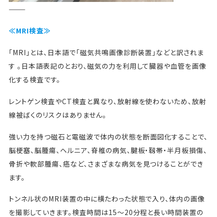
———
≪MRI検査≫
「MRI」とは、日本語で「磁気共鳴画像診断装置」などと訳されま
す 。日本語表記のとおり、磁気の力を利用して臓器や血管を画像
化する検査です。
レントゲン検査やCT検査と異なり、放射線を使わないため、放射
線被ばくのリスクはありません。
強い力を持つ磁石と電磁波で体内の状態を断面図化することで、
脳梗塞、脳腫瘍、ヘルニア、脊椎の病気、腱板・靱帯・半月板損傷、
骨折や軟部腫瘍、癌など、さまざまな病気を見つけることができ
ます。
トンネル状のMRI装置の中に横たわった状態で入り、体内の画像
を撮影していきます。検査時間は15～20分程と長い時間装置の