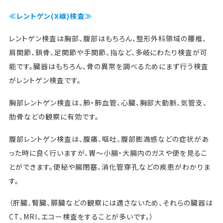
≪レントゲン(X線)検査≫
レントゲン検査は胸部、腹部はもちろん、整形外科領域の腰椎、
肩関節、鎖骨、足関節や手関節、指など、多岐にわたり検査が可
能です。臓器はもちろん、骨の異常を調べるためにまず行う検査
がレントゲン検査です。
胸部レントゲン検査は、肺・肺血管、心臓、胸部大動脈、気管支、
肋骨などの観察に有効です。
腹部レントゲン検査は、腹痛、嘔吐、腹部膨満感などの症状があ
った時に良く行いますが、胃～小腸・大腸内のガスや便を見るこ
とができます。便秘や腸閉塞、消化管穿孔などの疾患がわかりま
す。
（肝臓、腎臓、膵臓などの観察には適さないため、それらの臓器は
CT、MRI、エコー検査をすることが多いです。）