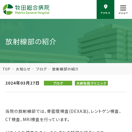
こ
の
アクセス
メニュー
ペ
ー
ジ
の
放射線部の紹介
本
文
へ
移
動
TOP
お知らせ
ブログ
放射線部の紹介
2024年03月27日
ブログ
大森牧田クリニック
当院の放射線部では、骨密度検査(DEXA法)、レントゲン検査、
CT検査、MRI検査を行っています。