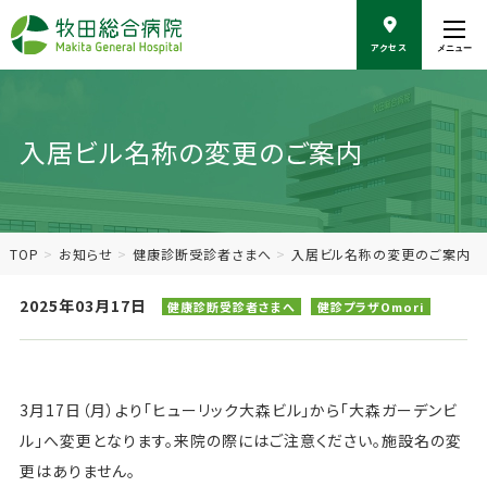
こ
の
アクセス
メニュー
ペ
ー
ジ
の
入居ビル名称の変更のご案内
本
文
へ
移
動
TOP
お知らせ
健康診断受診者さまへ
入居ビル名称の変更のご案内
2025年03月17日
健康診断受診者さまへ
健診プラザOmori
3月17日（月）より「ヒューリック大森ビル」から「大森ガーデンビ
ル」へ変更となります。来院の際にはご注意ください。施設名の変
更はありません。