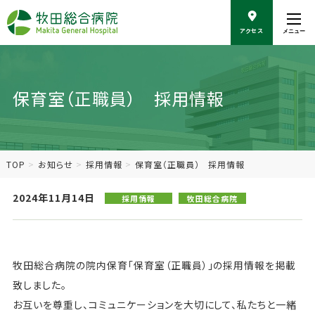
こ
の
アクセス
メニュー
ペ
ー
ジ
の
保育室（正職員） 採用情報
本
文
へ
移
動
TOP
お知らせ
採用情報
保育室（正職員） 採用情報
2024年11月14日
採用情報
牧田総合病院
牧田総合病院の院内保育「保育室（正職員）」の採用情報を掲載
致しました。
お互いを尊重し、コミュニケーションを大切にして、私たちと一緒