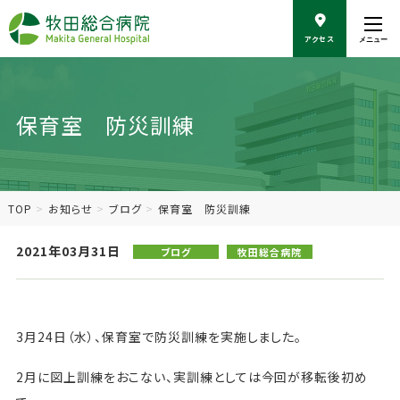
こ
の
アクセス
メニュー
ペ
ー
ジ
の
保育室 防災訓練
本
文
へ
移
動
TOP
お知らせ
ブログ
保育室 防災訓練
2021年03月31日
ブログ
牧田総合病院
3月24日（水）、保育室で防災訓練を実施しました。
2月に図上訓練をおこない、実訓練としては今回が移転後初め