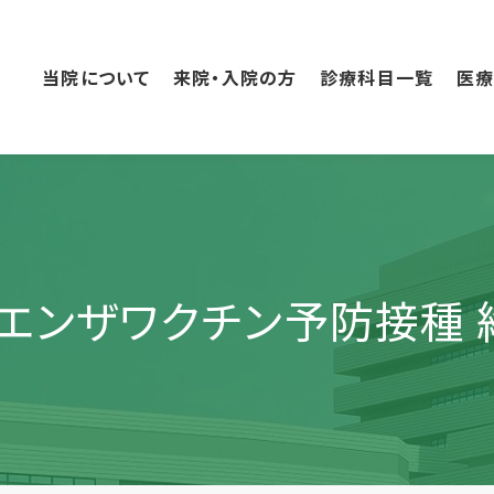
こ
の
ペ
当院について
来院・入院の方
診療科目一覧
医
ー
ジ
の
本
文
へ
移
動
ルエンザワクチン予防接種