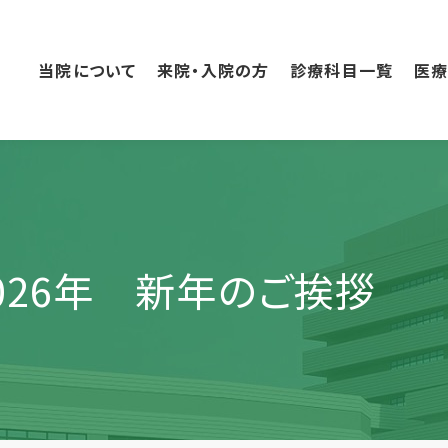
こ
の
ペ
当院について
来院・入院の方
診療科目一覧
医
ー
ジ
の
本
文
へ
移
動
026年 新年のご挨拶