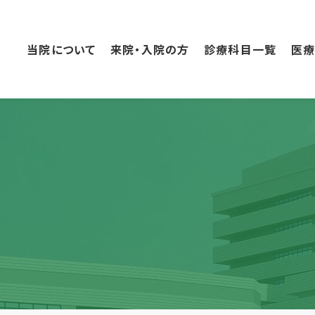
こ
の
ペ
当院について
来院・入院の方
診療科目一覧
医
ー
ジ
の
本
文
へ
移
動