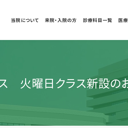
こ
の
ペ
当院について
来院・入院の方
診療科目一覧
医
ー
ジ
の
本
文
へ
移
動
ネス 火曜日クラス新設の