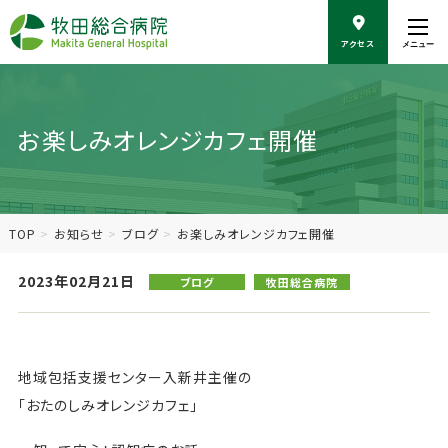
こ
の
アクセス
メニュー
ペ
ー
ジ
の
お楽しみオレンジカフェ開催
本
文
へ
移
動
TOP
お知らせ
ブログ
お楽しみオレンジカフェ開催
2023年02月21日
ブログ
牧田総合病院
地域包括支援センター入新井主催の
「おたのしみオレンジカフェ」