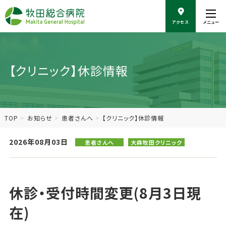
こ
の
アクセス
メニュー
ペ
ー
ジ
の
【クリニック】休診情報
本
文
へ
移
動
TOP
お知らせ
患者さんへ
【クリニック】休診情報
2026年08月03日
患者さんへ
大森牧田クリニック
休診・受付時間変更(
8月3
日現
在)