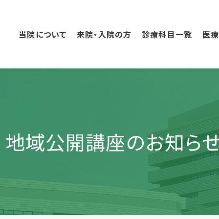
こ
の
ペ
当院について
来院・入院の方
診療科目一覧
医
ー
ジ
の
本
文
へ
移
動
回 地域公開講座のお知ら