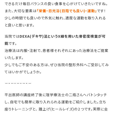
できるだけ毎日バランスの良い食事を心がけていきたいですね。
また、大切な要素は
「栄養・日光浴(日陰でも良い)・運動」
です！
少しの時間でも良いので外気に触れ、適度な運動を取り入れる
と良いと思います。
当院では
DEXA(デキサ)法というX線を用いた骨密度検査が可
能
です。
治療法は内服・注射で、患者様それぞれにあった治療法をご提案
いたします。
少しでもご不安のある方は、ぜひ当院の整形外科へご受診してみ
てはいかがでしょうか。
－・－・－・－・－
平出医師の講座終了後に理学療法士の二瓶さんへバトンタッチ
し、自宅でも簡単に取り入れられる運動をご紹介しました。立ち
座りトレーニングと、 踵上げ(ヒールレイズ)の２つです。実際に会