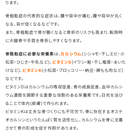
ります。
骨粗鬆症の代表的な症状は、腰や背中が痛む、腰や背中が丸く
なる、背が低くなるなどです。
また、骨粗鬆症で骨が脆くなると骨折のリスクも高まり、転倒時
に大腿骨や手首を骨折しやすくなります。
骨粗鬆症に必要な栄養素
は、
カルシウム
(シシャモ・干しエビ・小
松菜・ひじき・牛乳など)、
ビタミンD
(イワシ・鮭・干し椎茸・まいた
けなど)、
ビタミンK
(小松菜・ブロッコリー・納豆・鶏もも肉など)
などです。
ビタミンDはカルシウムの吸収促進、骨の成長促進、血中カルシ
ウム濃度を調節する重要な役割のある栄養素です。日光を浴び
ることで体内(皮膚)で作られます。
ビタミンKは丈夫な骨づくりにも不可欠で、骨に存在するオステ
オカルシンというたんぱく質を活性化し、カルシウムを骨に沈着
させて骨の形成を促す作用があります。