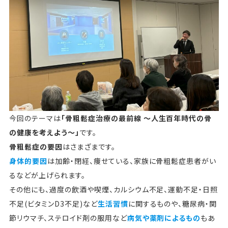
今回のテーマは
「骨粗鬆症治療の最前線 ～人生百年時代の骨
の健康を考えよう～」
です。
骨粗鬆症の要因
はさまざまです。
身体的要因
は加齢・閉経、痩せている、家族に骨粗鬆症患者がい
るなどが上げられます。
その他にも、過度の飲酒や喫煙、カルシウム不足、運動不足・日照
不足(ビタミンD3不足)など
生活習慣
に関するものや、糖尿病・関
節リウマチ、ステロイド剤の服用など
病気や薬剤によるもの
もあ