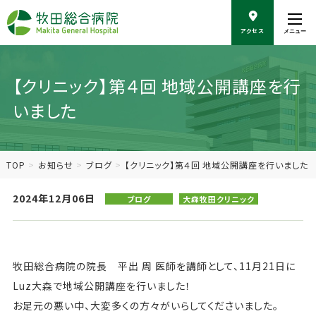
こ
の
アクセス
メニュー
ペ
ー
ジ
の
【クリニック】第４回 地域公開講座を行
本
いました
文
へ
移
動
TOP
お知らせ
ブログ
【クリニック】第４回 地域公開講座を行いました
2024年12月06日
ブログ
大森牧田クリニック
牧田総合病院の院長 平出 周 医師を講師として、11月21日に
Luz大森で地域公開講座を行いました！
お足元の悪い中、大変多くの方々がいらしてくださいました。