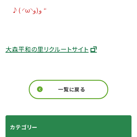
♪( ◜ω◝و(و “
大森平和の里リクルートサイト
一覧に戻る
カテゴリー