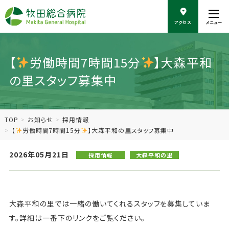
こ
の
アクセス
メニュー
ペ
ー
ジ
の
【
労働時間7時間15分
】大森平和
本
の里スタッフ募集中
文
へ
移
動
TOP
お知らせ
採用情報
【
労働時間7時間15分
】大森平和の里スタッフ募集中
2026年05月21日
採用情報
大森平和の里
大森平和の里では一緒の働いてくれるスタッフを募集していま
す。詳細は一番下のリンクをご覧ください。