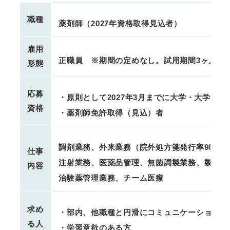
職種
薬剤師（2027年資格取得見込者）
雇用
正職員 ※期間の定めなし。試用期間3ヶ月
形態
応募
・原則として2027年3月までに大学・大学院
資格
・薬剤師免許取得（見込）者
調剤業務、外来業務（院外処方箋発行率98％
仕事
注射業務、医薬品管理、無菌調製業務、製剤業
内容
治験薬管理業務、チーム医療
求め
・部内、他職種と円滑にコミュニケーションが
る人
・学習意欲のある方