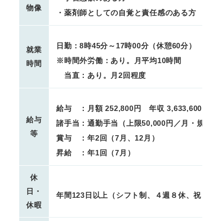
物像
・薬剤師としての自覚と責任感のある方
日勤：8時45分～17時00分（休憩60分）
就業
※時間外労働：あり。月平均10時間
時間
当直：あり。月2回程度
給与 ：月額 252,800円 年収 3,633,600円
給与
諸手当：通勤手当（上限50,000円／月・規定
等
賞与 ：年2回（7月、12月）
昇給 ：年1回（7月）
休
日・
年間123日以上（シフト制、４週８休、祝日代
休暇