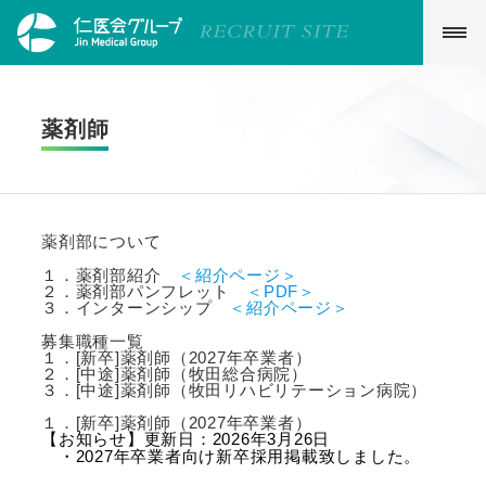
牧田総合病院 Webサイト
薬剤師
募集職種一覧
看護部紹介
薬剤部について
福利厚生
１．薬剤部紹介
＜紹介ページ＞
先輩の声
２．薬剤部パンフレット
＜PDF＞
３．インターンシップ
＜紹介ページ＞
お問い合わせ・資料請求
募集職種一覧
新着情報 一覧
１．[新卒]薬剤師（2027年卒業者）
２．[中途]薬剤師（牧田総合病院）
３．[中途]薬剤師（牧田リハビリテーション病院）
アクセス・周辺環境
１．[新卒]薬剤師（2027年卒業者）
【お知らせ】更新日：2026年3月26日
・2027年卒業者向け新卒採用掲載致しました。
個人情報保護方針
このサイトについて