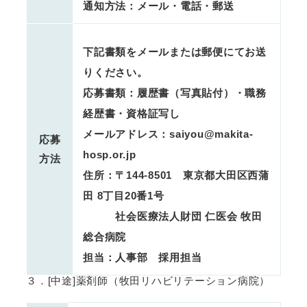
通知方法：メール・電話・郵送
下記書類をメールまたは郵便にてお送
りください。
応募書類：履歴書（写真貼付）・職務
経歴書・資格証写し
メールアドレス：saiyou@makita-
応募
hosp.or.jp
方法
住所：〒144-8501 東京都大田区西蒲
田 8丁目20番1号
社会医療法人財団 仁医会 牧田
総合病院
担当：人事部 採用担当
３．[中途]薬剤師（牧田リハビリテーション病院）