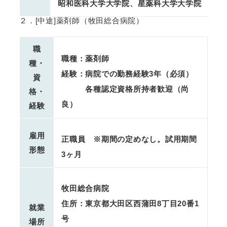
昭和医科大学大学院、星薬科大学大学院
２．[中途]薬剤師（牧田総合病院）
職
職種：薬剤師
種・
経験：病院での勤務経験3年（必須）
資
各種認定資格所持者歓迎（尚
格・
良）
経験
雇用
正職員 ※期間の定めなし。試用期間
形態
3ヶ月
牧田総合病院
住所：東京都大田区西蒲田8丁目20番1
就業
号
場所