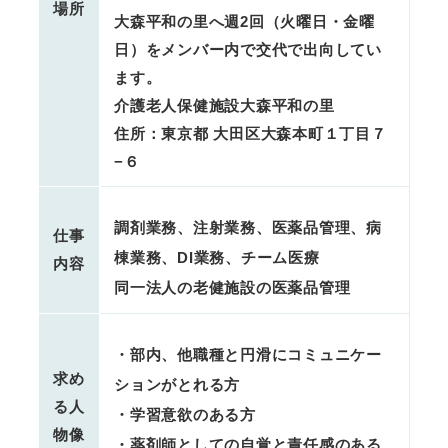
場所
大森平和の里へ週2回（火曜日・金曜
日）をメンバー内で交代で出向してい
ます。
介護老人保健施設大森平和の里
住所：東京都 大田区大森本町１丁目７
−６
調剤業務、注射業務、医薬品管理、病
仕事
棟業務、DI業務、チーム医療
内容
同一法人の老健施設の医薬品管理
・部内、他職種と円滑にコミュニケー
求め
ションがとれる方
る人
・学習意欲のある方
物像
・薬剤師としての自覚と責任感のある