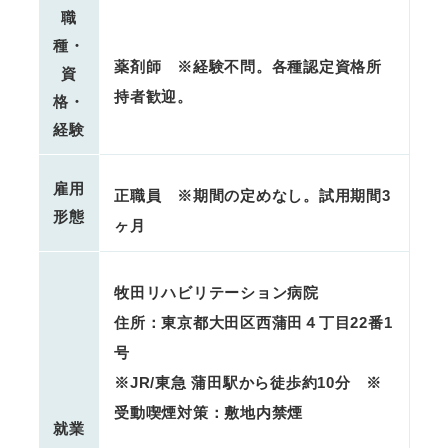
職
種・
薬剤師 ※経験不問。各種認定資格所
資
持者歓迎。
格・
経験
雇用
正職員 ※期間の定めなし。試用期間3
形態
ヶ月
牧田リハビリテーション病院
住所：東京都大田区西蒲田４丁目22番1
号
※JR/東急 蒲田駅から徒歩約10分 ※
受動喫煙対策：敷地内禁煙
就業