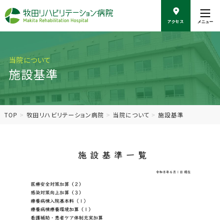
こ
の
アクセス
メニュー
ペ
ー
ジ
の
当院について
本
施設基準
文
へ
移
動
TOP
牧田リハビリテーション病院
当院について
施設基準