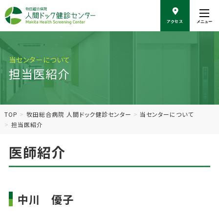
こ
の
アクセス
メニュー
ペ
ー
ジ
の
当センターについて
本
担当医紹介
文
へ
移
動
TOP
牧田総合病院 人間ドック健診センター
当センターについて
担当医紹介
医師紹介
中川 優子